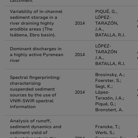
catchment
Variability of in-channel
PIQUÉ, G.,
sediment storage in a
LÓPEZ-
river draining highly
2014
TARAZÓN,
erodible areas (The
J.A.,
Isábena, Ebro basin).
BATALLA, R.J.
LÓPEZ-
Dominant discharges in
TARAZÓN
a highly active Pyrenean
2014
J.A.,
river
BATALLA, R.J.
Brosinsky, A.;
Spectral fingerprinting:
Foerster, S.;
characterizing
Segl, K.;
suspended sediment
2014
López-
sources by the use of
Tarazón, J.A.;
VNIR-SWIR spectral
Piqué, G.;
information
Bronstert, A.
Analysis of runoff,
sediment dynamics and
Francke, T.;
sediment yield of
Werb, S.;