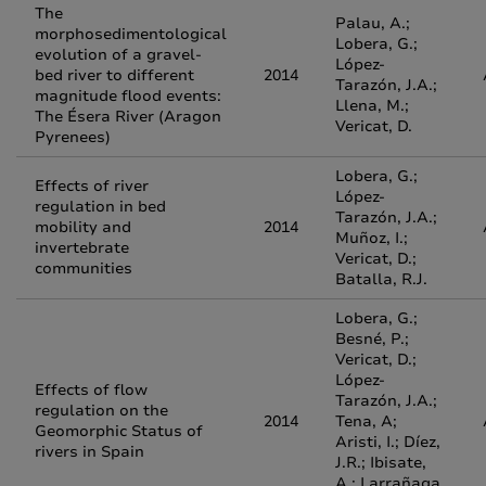
The
Palau, A.;
morphosedimentological
Lobera, G.;
evolution of a gravel-
López-
bed river to different
2014
Tarazón, J.A.;
magnitude flood events:
Llena, M.;
The Ésera River (Aragon
Vericat, D.
Pyrenees)
Lobera, G.;
Effects of river
López-
regulation in bed
Tarazón, J.A.;
mobility and
2014
Muñoz, I.;
invertebrate
Vericat, D.;
communities
Batalla, R.J.
Lobera, G.;
Besné, P.;
Vericat, D.;
López-
Effects of flow
Tarazón, J.A.;
regulation on the
2014
Tena, A;
Geomorphic Status of
Aristi, I.; Díez,
rivers in Spain
J.R.; Ibisate,
A.; Larrañaga,