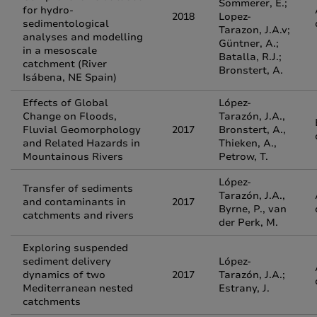
Sommerer, E.;
for hydro-
2018
Lopez-
sedimentological
Tarazon, J.A.v;
analyses and modelling
Güntner, A.;
in a mesoscale
Batalla, R.J.;
catchment (River
Bronstert, A.
Isábena, NE Spain)
Effects of Global
López-
Change on Floods,
Tarazón, J.A.,
Fluvial Geomorphology
2017
Bronstert, A.,
and Related Hazards in
Thieken, A.,
Mountainous Rivers
Petrow, T.
López-
Transfer of sediments
Tarazón, J.A.,
and contaminants in
2017
Byrne, P., van
catchments and rivers
der Perk, M.
Exploring suspended
sediment delivery
López-
dynamics of two
2017
Tarazón, J.A.;
Mediterranean nested
Estrany, J.
catchments