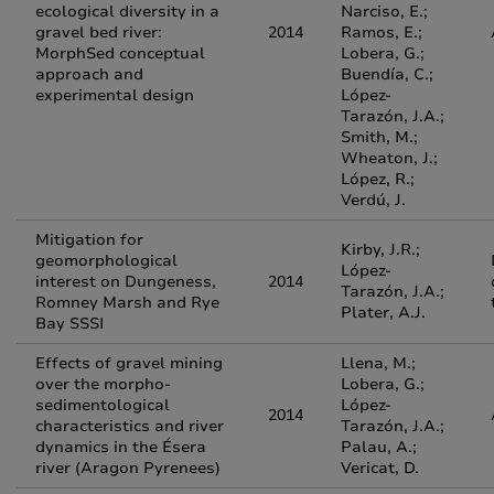
ecological diversity in a
Narciso, E.;
gravel bed river:
2014
Ramos, E.;
MorphSed conceptual
Lobera, G.;
approach and
Buendía, C.;
experimental design
López-
Tarazón, J.A.;
Smith, M.;
Wheaton, J.;
López, R.;
Verdú, J.
Mitigation for
Kirby, J.R.;
geomorphological
López-
interest on Dungeness,
2014
Tarazón, J.A.;
Romney Marsh and Rye
Plater, A.J.
Bay SSSI
Effects of gravel mining
Llena, M.;
over the morpho-
Lobera, G.;
sedimentological
López-
2014
characteristics and river
Tarazón, J.A.;
dynamics in the Ésera
Palau, A.;
river (Aragon Pyrenees)
Vericat, D.