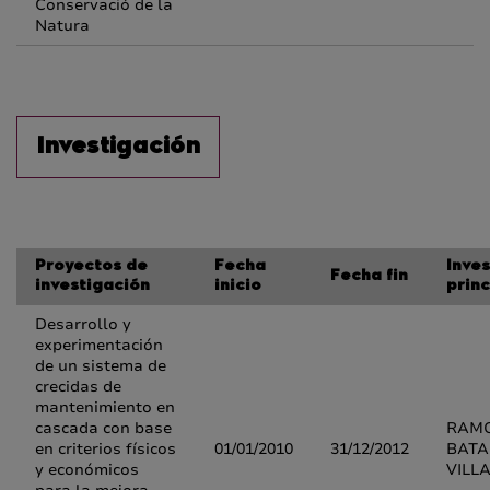
Conservació de la
Natura
Investigación
Proyectos de
Fecha
Inve
Fecha fin
investigación
inicio
princ
Desarrollo y
experimentación
de un sistema de
crecidas de
mantenimiento en
cascada con base
RAMO
en criterios físicos
01/01/2010
31/12/2012
BATA
y económicos
VILL