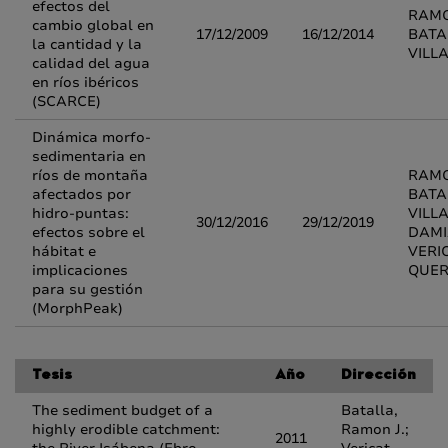
efectos del
RAMO
cambio global en
17/12/2009
16/12/2014
BATA
la cantidad y la
VILL
calidad del agua
en ríos ibéricos
(SCARCE)
Dinámica morfo-
sedimentaria en
ríos de montaña
RAMO
afectados por
BATA
hidro-puntas:
VILL
30/12/2016
29/12/2019
efectos sobre el
DAM
hábitat e
VERI
implicaciones
QUER
para su gestión
(MorphPeak)
Tesis
Año
Dirección
The sediment budget of a
Batalla,
highly erodible catchment:
Ramon J.;
2011