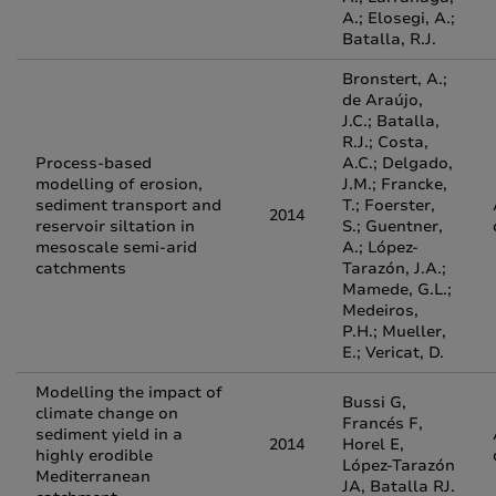
A.; Elosegi, A.;
Batalla, R.J.
Bronstert, A.;
de Araújo,
J.C.; Batalla,
R.J.; Costa,
Process-based
A.C.; Delgado,
modelling of erosion,
J.M.; Francke,
sediment transport and
T.; Foerster,
2014
reservoir siltation in
S.; Guentner,
mesoscale semi-arid
A.; López-
catchments
Tarazón, J.A.;
Mamede, G.L.;
Medeiros,
P.H.; Mueller,
E.; Vericat, D.
Modelling the impact of
Bussi G,
climate change on
Francés F,
sediment yield in a
2014
Horel E,
highly erodible
López-Tarazón
Mediterranean
JA, Batalla RJ.