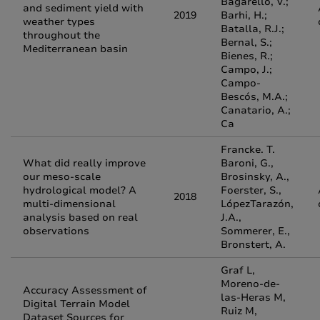
Bagarello, V.;
and sediment yield with
2019
Barhi, H.;
weather types
Batalla, R.J.;
throughout the
Bernal, S.;
Mediterranean basin
Bienes, R.;
Campo, J.;
Campo-
Bescós, M.A.;
Canatario, A.;
Ca
Francke. T.
What did really improve
Baroni, G.,
our meso-scale
Brosinsky, A.,
hydrological model? A
Foerster, S.,
2018
multi-dimensional
LópezTarazón,
analysis based on real
J.A.,
observations
Sommerer, E.,
Bronstert, A.
Graf L,
Moreno-de-
Accuracy Assessment of
las-Heras M,
Digital Terrain Model
Ruiz M,
Dataset Sources for