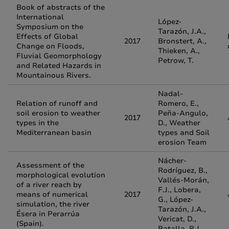
Book of abstracts of the
International
López-
Symposium on the
Tarazón, J.A.,
Effects of Global
2017
Bronstert, A.,
Change on Floods,
Thieken, A.,
Fluvial Geomorphology
Petrow, T.
and Related Hazards in
Mountainous Rivers.
Nadal-
Relation of runoff and
Romero, E.,
soil erosion to weather
Peña-Angulo,
2017
types in the
D., Weather
Mediterranean basin
types and Soil
erosion Team
Nácher-
Assessment of the
Rodríguez, B.,
morphological evolution
Vallés-Morán,
of a river reach by
F.J., Lobera,
means of numerical
2017
G., López-
simulation, the river
Tarazón, J.A.,
Ésera in Perarrúa
Vericat, D.,
(Spain).
Batalla, R.J