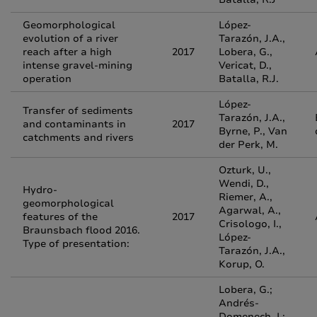
Geomorphological
López-
evolution of a river
Tarazón, J.A.,
reach after a high
2017
Lobera, G.,
intense gravel-mining
Vericat, D.,
operation
Batalla, R.J.
López-
Transfer of sediments
Tarazón, J.A.,
and contaminants in
2017
Byrne, P., Van
catchments and rivers
der Perk, M.
Ozturk, U.,
Wendi, D.,
Hydro-
Riemer, A.,
geomorphological
Agarwal, A.,
features of the
2017
Crisologo, I.,
Braunsbach flood 2016.
López-
Type of presentation:
Tarazón, J.A.,
Korup, O.
Lobera, G.;
Andrés-
Domenech, I.;