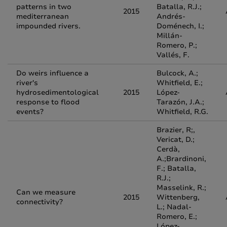
patterns in two
Batalla, R.J.;
2015
mediterranean
Andrés-
impounded rivers.
Doménech, I.;
Millán-
Romero, P.;
Vallés, F.
Do weirs influence a
Bulcock, A.;
river's
Whitfield, E.;
hydrosedimentological
2015
López-
response to flood
Tarazón, J.A.;
events?
Whitfield, R.G.
Brazier, R;,
Vericat, D.;
Cerdà,
A.;Brardinoni,
F.; Batalla,
R.J.;
Masselink, R.;
Can we measure
2015
Wittenberg,
connectivity?
L.; Nadal-
Romero, E.;
López-