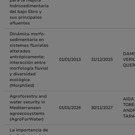
para la mejora
hidrosedimentaria
del bajo Ebro y
sus principales
afluentes
Dinámica morfo-
sedimentaria en
sistemas fluviales
alterados
DAM
antrópicamente:
01/01/2013
31/12/2015
VERI
interacción entre
QUER
morfología fluvial
y diversidad
ecológica
(MorphSed)
Agroforestry and
AIDA
water security in
TOBE
Mediterranean
01/01/2026
30/11/2027
ANDR
agroecosystems
TAR
(AgroForWater)
La importancia de