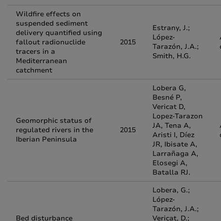
Wildfire effects on
suspended sediment
Estrany, J.;
delivery quantified using
López-
fallout radionuclide
2015
Tarazón, J.A.;
tracers in a
Smith, H.G.
Mediterranean
catchment
Lobera G,
Besné P,
Vericat D,
Lopez-Tarazon
Geomorphic status of
JA, Tena A,
regulated rivers in the
2015
Aristi I, Díez
Iberian Peninsula
JR, Ibisate A,
Larrañaga A,
Elosegi A,
Batalla RJ.
Lobera, G.;
López-
Tarazón, J.A.;
Bed disturbance
Vericat, D.;