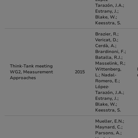
Tarazón, J.A.;
Estrany, J.;
Blake, W.;
Keesstra, S.
Brazier, R.;
Vericat, D.;
Cerdà, A.;
Brardinoni, F.;
Batalla, R.J.;
Masselink, R.;
Think-Tank meeting
Wittenberg,
WG2, Measurement
2015
L.; Nadal-
Approaches
Romero, E.;
López-
Tarazón, J.A.;
Estrany, J.;
Blake, W.;
Keesstra, S.
Mueller, E.N.;
Maynard, C.;
Parsons, A.;