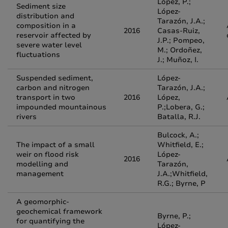
López, P.;
Sediment size
López-
distribution and
Tarazón, J.A.;
composition in a
2016
Casas-Ruiz,
reservoir affected by
J.P.; Pompeo,
severe water level
M.; Ordoñez,
fluctuations
J.; Muñoz, I.
Suspended sediment,
López-
carbon and nitrogen
Tarazón, J.A.;
transport in two
2016
López,
impounded mountainous
P.;Lobera, G.;
rivers
Batalla, R.J.
Bulcock, A.;
The impact of a small
Whitfield, E.;
weir on flood risk
López-
2016
modelling and
Tarazón,
management
J.A.;Whitfield,
R.G.; Byrne, P
A geomorphic-
geochemical framework
Byrne, P.;
for quantifying the
López-