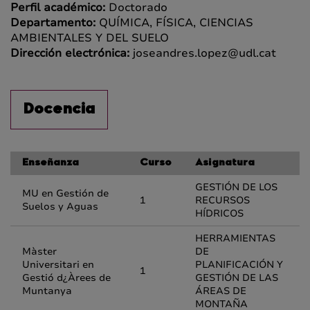
Perfil académico:
Doctorado
Departamento:
QUÍMICA, FÍSICA, CIENCIAS
AMBIENTALES Y DEL SUELO
Dirección electrónica:
joseandres.lopez@udl.cat
Docencia
Enseñanza
Curso
Asignatura
GESTIÓN DE LOS
MU en Gestión de
1
RECURSOS
Suelos y Aguas
HÍDRICOS
HERRAMIENTAS
Màster
DE
Universitari en
PLANIFICACIÓN Y
1
Gestió d¿Àrees de
GESTIÓN DE LAS
Muntanya
ÁREAS DE
MONTAÑA