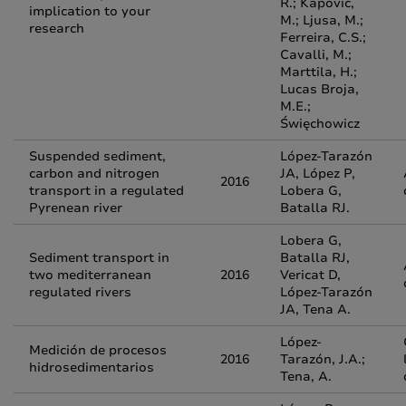
R.; Kapovic,
implication to your
M.; Ljusa, M.;
research
Ferreira, C.S.;
Cavalli, M.;
Marttila, H.;
Lucas Broja,
M.E.;
Święchowicz
Suspended sediment,
López-Tarazón
carbon and nitrogen
JA, López P,
2016
transport in a regulated
Lobera G,
Pyrenean river
Batalla RJ.
Lobera G,
Sediment transport in
Batalla RJ,
two mediterranean
2016
Vericat D,
regulated rivers
López-Tarazón
JA, Tena A.
López-
Medición de procesos
2016
Tarazón, J.A.;
hidrosedimentarios
Tena, A.