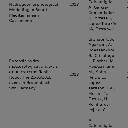
Calsamiglia
Hydrogeomorphological
2018
A, García-
Modelling in Small
Comendador
Mediterranean
J, Fortesa J,
Catchments
López-Tarazón
JA, Estrany J.
Bronstert, A.,
Agarwal, A.,
Boessenkool,
B., Crisologo,
Forensic hydro-
I., Fischer, M.,
meteorological analysis
Heistermann,
of an extreme flash
M., Köhn-
2018
flood: The 29/05/2016
Reich, L.,
event in Braunsbach,
López-
SW Germany
Tarazón, J.A.,
Moran, T.,
Ozturk, U.,
Reinhardt-
Imjela, C.
A
Calsamiglia;