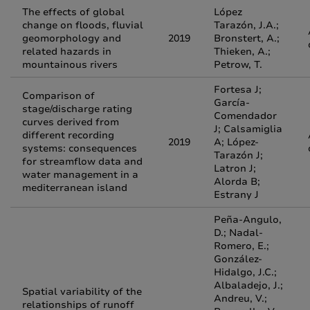
The effects of global
López
change on floods, fluvial
Tarazón, J.A.;
geomorphology and
2019
Bronstert, A.;
related hazards in
Thieken, A.;
mountainous rivers
Petrow, T.
Fortesa J;
Comparison of
García-
stage/discharge rating
Comendador
curves derived from
J; Calsamiglia
different recording
2019
A; López-
systems: consequences
Tarazón J;
for streamflow data and
Latron J;
water management in a
Alorda B;
mediterranean island
Estrany J
Peña-Angulo,
D.; Nadal-
Romero, E.;
González-
Hidalgo, J.C.;
Albaladejo, J.;
Spatial variability of the
Andreu, V.;
relationships of runoff