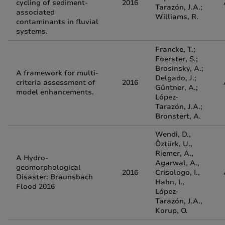
cycling of sediment-
2016
Tarazón, J.A.;
associated
Williams, R.
contaminants in fluvial
systems.
Francke, T.;
Foerster, S.;
Brosinsky, A.;
A framework for multi-
Delgado, J.;
criteria assessment of
2016
Güntner, A.;
model enhancements.
López-
Tarazón, J.A.;
Bronstert, A.
Wendi, D.,
Öztürk, U.,
Riemer, A.,
A Hydro-
Agarwal, A.,
geomorphological
2016
Crisologo, I.,
Disaster: Braunsbach
Hahn, I.,
Flood 2016
López-
Tarazón, J.A.,
Korup, O.