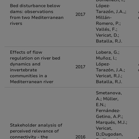
Bed disturbance below
López-
dams: observations
Tarazón, J.A.,;
2017
from two Mediterranean
Millán-
rivers
Romero, P.;
Vallés, F.;
Vericat, D.;
Batalla, R.J.
Effects of flow
Lobera, G.;
regulation on river bed
Muñoz, I.;
dynamics and
López-
2017
invertebrate
Tarazón, J.A.;
communities in a
Vericat, R.J.;
Mediterranean river
Batalla, R.J.
Smetanova,
A.; Müller,
E.N.;
Fernández-
Getino, A.P.;
Marqués, M.J.;
Stakeholder analysis of
Vericat,
perceived relevance of
D.;Dugodan,
connectivity - the
2016