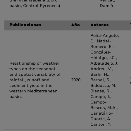
the River Isábena (Ebro
Vericat,
basin, Central Pyrenees)
Damià
Publicaciones
Año
Autores
Peña-Angulo,
D., Nadal-
Romero, E.,
González-
Hidalgo, J.C.,
Relationship of weather
Albaladejo, J.,
types on the seasonal
Andreu, V.,
and spatial variability of
Barhi, H.,
rainfall, runoff and
2020
Bernal, S.,
sediment yield in the
Biddoccu, M.,
western Mediterranean
Bienes, R.,
basin.
Campo, J.,
Campo-
Bescos, M.A.,
Canatário-
Duarte, A.,
Canton, Y.,