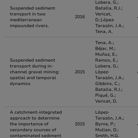
Lobera, G.;
Suspended sediment
Batalla, R.J.;
transport in two
Vericat,
2016
mediterranean
D.;López-
impounded rivers.
Tarazón, J.A.;
Tena, A.
Tena, A.;
Béjar, M.;
Muñoz, E.;
Suspended sediment
Ramos, E.;
transport during in-
Lobera, G.;
channel gravel mining:
2015
López-
spatial and temporal
Tarazón, J.A.;
dynamics
Gibbins, C.;
Batalla, R.J.;
Piqué, G.;
Vericat, D.
A catchment-integrated
López-
approach to determine
Tarazón, J.A.;
the importance of
2015
Byrne, P.;
secondary sources of
Mullan, D.;
contaminated sediment
Smith, H.G.