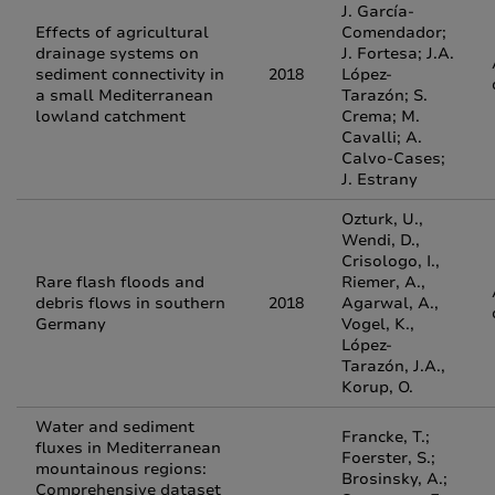
J. García-
Effects of agricultural
Comendador;
drainage systems on
J. Fortesa; J.A.
sediment connectivity in
2018
López-
a small Mediterranean
Tarazón; S.
lowland catchment
Crema; M.
Cavalli; A.
Calvo-Cases;
J. Estrany
Ozturk, U.,
Wendi, D.,
Crisologo, I.,
Rare flash floods and
Riemer, A.,
debris flows in southern
2018
Agarwal, A.,
Germany
Vogel, K.,
López-
Tarazón, J.A.,
Korup, O.
Water and sediment
Francke, T.;
fluxes in Mediterranean
Foerster, S.;
mountainous regions:
Brosinsky, A.;
Comprehensive dataset