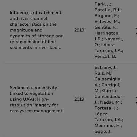
Park, J.;
Batalla, R.J.;
Influences of catchment
Birgand, F.;
and river channel
Esteves, M.;
characteristics on the
Gentile, F.;
magnitude and
2019
Harrington,
dynamics of storage and
J.R.; Navartil,
re-suspension of fine
O.; López-
sediments in river beds.
Tarazón, J.A.;
Vericat, D.
Estrany, J.;
Ruiz, M.;
Calsamiglia,
A.; Carriquí,
Sediment connectivity
M.; García-
linked to vegetation
Comendador,
using UAVs: High-
2019
J.; Nadal, M.;
resolution imagery for
Fortesa, J.;
ecosystem management
López-
Tarazón, J.A.;
Medrano, H.;
Gago, J.