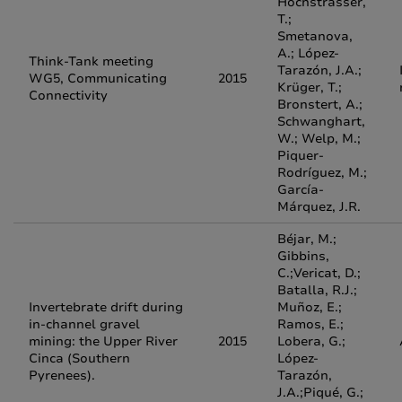
Hochstrasser,
T.;
Smetanova,
A.; López-
Think-Tank meeting
Tarazón, J.A.;
WG5, Communicating
2015
Krüger, T.;
Connectivity
Bronstert, A.;
Schwanghart,
W.; Welp, M.;
Piquer-
Rodríguez, M.;
García-
Márquez, J.R.
Béjar, M.;
Gibbins,
C.;Vericat, D.;
Batalla, R.J.;
Invertebrate drift during
Muñoz, E.;
in-channel gravel
Ramos, E.;
mining: the Upper River
2015
Lobera, G.;
Cinca (Southern
López-
Pyrenees).
Tarazón,
J.A.;Piqué, G.;