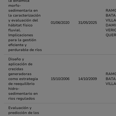
la dinámica
morfo-
sedimentaria en
RAMO
la caracterización
BATA
y evaluación del
VILL
01/06/2020
31/05/2025
hábitat físico
DAM
fluvial.
VERI
Implicaciones
QUER
para la gestión
eficiente y
perdurable de ríos
Diseño y
aplicación de
crecidas
generadoras
RAMO
como estrategia
15/10/2006
14/10/2009
BATA
de reequilibrio
VILL
hidro-
sedimentario en
rios regulados
Evaluación y
predicción de los