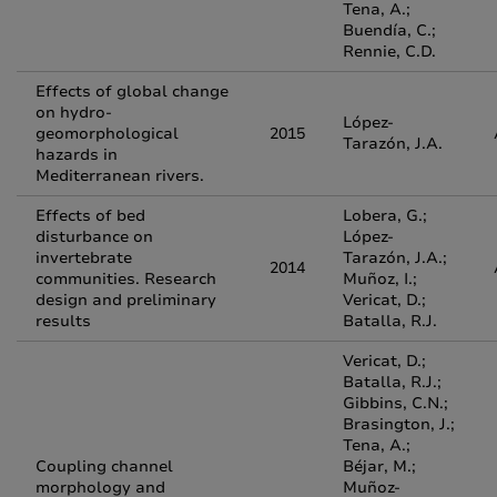
Tena, A.;
Buendía, C.;
Rennie, C.D.
Effects of global change
on hydro-
López-
geomorphological
2015
Tarazón, J.A.
hazards in
Mediterranean rivers.
Effects of bed
Lobera, G.;
disturbance on
López-
invertebrate
Tarazón, J.A.;
2014
communities. Research
Muñoz, I.;
design and preliminary
Vericat, D.;
results
Batalla, R.J.
Vericat, D.;
Batalla, R.J.;
Gibbins, C.N.;
Brasington, J.;
Tena, A.;
Coupling channel
Béjar, M.;
morphology and
Muñoz-