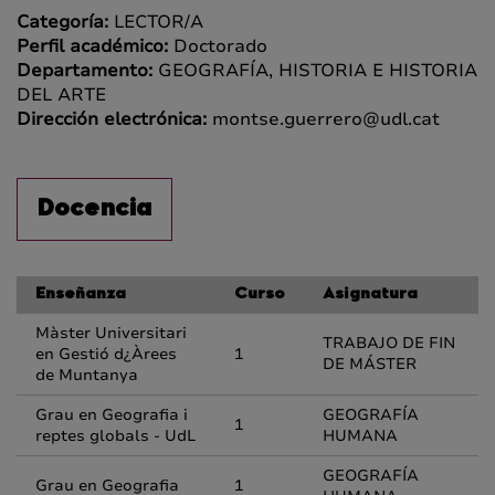
Categoría:
LECTOR/A
Perfil académico:
Doctorado
Departamento:
GEOGRAFÍA, HISTORIA E HISTORIA
DEL ARTE
Dirección electrónica:
montse.guerrero@udl.cat
Docencia
Enseñanza
Curso
Asignatura
Màster Universitari
TRABAJO DE FIN
en Gestió d¿Àrees
1
DE MÁSTER
de Muntanya
Grau en Geografia i
GEOGRAFÍA
1
reptes globals - UdL
HUMANA
GEOGRAFÍA
Grau en Geografia
1