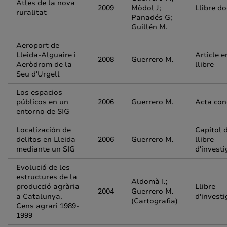
Atles de la nova
2009
Mòdol J;
Llibre d
ruralitat
Panadés G;
Guillén M.
Aeroport de
Lleida-Alguaire i
Article e
2008
Guerrero M.
Aeròdrom de la
llibre
Seu d'Urgell
Los espacios
públicos en un
2006
Guerrero M.
Acta con
entorno de SIG
Localización de
Capítol 
delitos en Lleida
2006
Guerrero M.
llibre
mediante un SIG
d'investi
Evolució de les
estructures de la
Aldomà I.;
producció agrària
Llibre
2004
Guerrero M.
a Catalunya.
d'investi
(Cartografia)
Cens agrari 1989-
1999