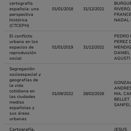
cartografía
BURGU
española: una
01/01/2018
31/12/2021
RIVERO,
perspectiva
FRANC
histórica
NADAL 
(CTCEPH)
El conflicto
PEDRO 
urbano en los
PEREZ 
espacios de
01/01/2019
31/12/2021
MENDIG
reproducción
DANIEL
social
AGUSTI
Segregación
socioespacial y
geografías de
GONZA
la vida
ANDRES
cotidiana en
01/09/2022
28/02/2026
MA. CA
las ciudades
BELLET
medias
SANFEL
españolas y
sus áreas
urbanas
Cartografía,
JESUS