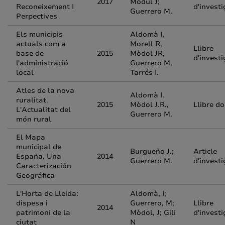
2017
Mòdul J;
Reconeixement I
d'investi
Guerrero M.
Perpectives
Els municipis
Aldomà I,
actuals com a
Morell R,
Llibre
base de
2015
Mòdol JR,
d'investi
l'administració
Guerrero M,
local
Tarrés I.
Atles de la nova
Aldomà I.
ruralitat.
2015
Mòdol J.R.,
Llibre d
L'Actualitat del
Guerrero M.
món rural
El Mapa
municipal de
Burgueño J.;
Article
España. Una
2014
Guerrero M.
d'investi
Caracterización
Geográfica
L'Horta de Lleida:
Aldomà, I;
dispesa i
Guerrero, M;
Llibre
2014
patrimoni de la
Mòdol, J; Gili
d'investi
ciutat
N