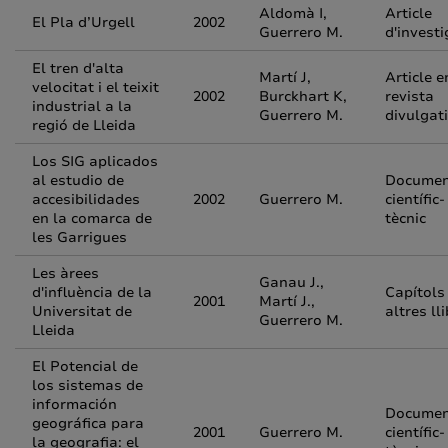
Aldomà I,
Article
El Pla d’Urgell
2002
Guerrero M.
d'investi
El tren d'alta
Martí J,
Article e
velocitat i el teixit
2002
Burckhart K,
revista
industrial a la
Guerrero M.
divulgat
regió de Lleida
Los SIG aplicados
al estudio de
Documen
accesibilidades
2002
Guerrero M.
científic-
en la comarca de
tècnic
les Garrigues
Les àrees
Ganau J.,
d'influència de la
Capítols
2001
Martí J.,
Universitat de
altres ll
Guerrero M.
Lleida
El Potencial de
los sistemas de
información
Documen
geográfica para
2001
Guerrero M.
científic-
la geografia: el