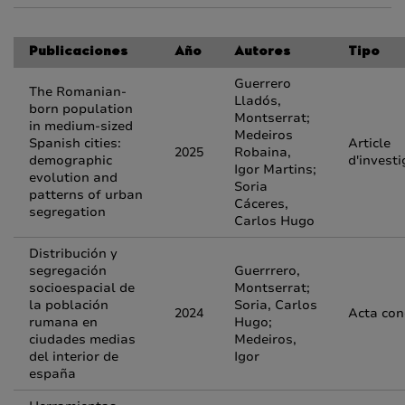
Publicaciones
Año
Autores
Tipo
Guerrero
The Romanian-
Lladós,
born population
Montserrat;
in medium-sized
Medeiros
Spanish cities:
Article
2025
Robaina,
demographic
d'investi
Igor Martins;
evolution and
Soria
patterns of urban
Cáceres,
segregation
Carlos Hugo
Distribución y
segregación
Guerrrero,
socioespacial de
Montserrat;
la población
Soria, Carlos
2024
Acta con
rumana en
Hugo;
ciudades medias
Medeiros,
del interior de
Igor
españa