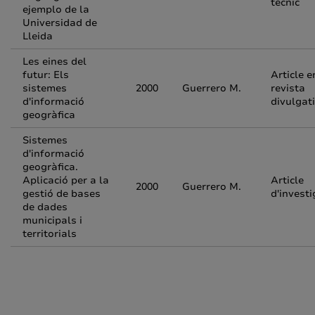
tècnic
ejemplo de la
Universidad de
Lleida
Les eines del
futur: Els
Article e
sistemes
2000
Guerrero M.
revista
d'informació
divulgat
geogràfica
Sistemes
d'informació
geogràfica.
Aplicació per a la
Article
2000
Guerrero M.
gestió de bases
d'investi
de dades
municipals i
territorials