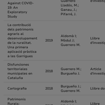
Guerrero
d'investi
Against COVID-
Lladós, M.;
19: An
Ganau, J.;
Exploratory
Pifarré, J.
Study
La contribució
dels patrimonis
agraris al
Aldomà I;
desenvolupament
Llibre
2019
Mòdul J;
de la ruralitat.
d'investi
Guerrero M.
Una primera
aplicació pràctica
a les Garrigues
Disfunciones
territoriales
Guerrero M.;
Article
2018
municipales en
Burgueño J.
d'investi
Cataluña
Burgueño J.;
Cartografia
2018
Llibre d
Guerrero M.
Patrimonis
Aldomà I;
Rurals:
Llibre