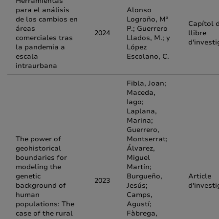
Herramientas
para el análisis
Alonso
de los cambios en
Logroño, Mª
Capítol 
áreas
P.; Guerrero
2024
llibre
comerciales tras
Llados, M.; y
d'investi
la pandemia a
López
escala
Escolano, C.
intraurbana
Fibla, Joan;
Maceda,
Iago;
Laplana,
Marina;
Guerrero,
The power of
Montserrat;
geohistorical
Álvarez,
boundaries for
Miguel
modeling the
Martín;
genetic
Burgueño,
Article
2023
background of
Jesús;
d'investi
human
Camps,
populations: The
Agustí;
case of the rural
Fàbrega,