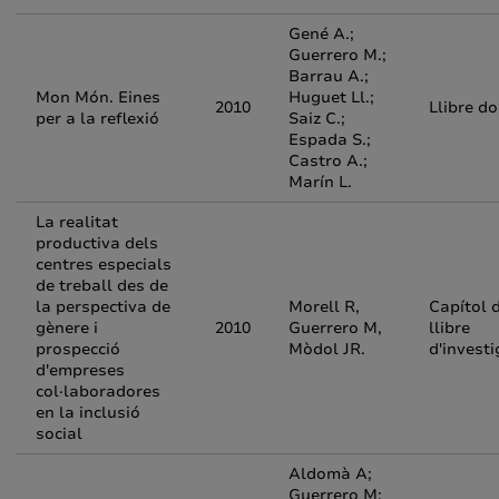
Gené A.;
Guerrero M.;
Barrau A.;
Mon Món. Eines
Huguet Ll.;
2010
Llibre d
per a la reflexió
Saiz C.;
Espada S.;
Castro A.;
Marín L.
La realitat
productiva dels
centres especials
de treball des de
la perspectiva de
Morell R,
Capítol 
gènere i
2010
Guerrero M,
llibre
prospecció
Mòdol JR.
d'investi
d'empreses
col·laboradores
en la inclusió
social
Aldomà A;
Guerrero M;