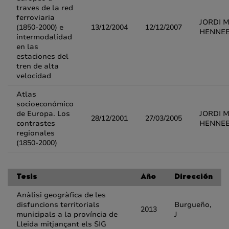
traves de la red
ferroviaria
JORDI 
(1850-2000) e
13/12/2004
12/12/2007
HENNE
intermodalidad
en las
estaciones del
tren de alta
velocidad
Atlas
socioeconómico
de Europa. Los
JORDI 
28/12/2001
27/03/2005
contrastes
HENNE
regionales
(1850-2000)
Tesis
Año
Dirección
Anàlisi geogràfica de les
disfuncions territorials
Burgueño,
2013
municipals a la província de
J
Lleida mitjançant els SIG