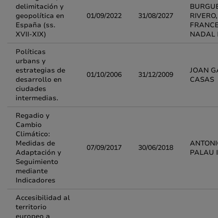
delimitación y
BURGU
geopolítica en
01/09/2022
31/08/2027
RIVERO,
España (ss.
FRANC
XVII-XIX)
NADAL 
Políticas
urbans y
estrategias de
JOAN 
01/10/2006
31/12/2009
desarrollo en
CASAS
ciudades
intermedias.
Regadio y
Cambio
Climático:
Medidas de
ANTONI
07/09/2017
30/06/2018
Adaptación y
PALAU 
Seguimiento
mediante
Indicadores
Accesibilidad al
territorio
europeo a