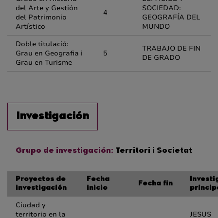
del Arte y Gestión
SOCIEDAD:
4
del Patrimonio
GEOGRAFÍA DEL
Artístico
MUNDO
Doble titulació:
TRABAJO DE FIN
Grau en Geografia i
5
DE GRADO
Grau en Turisme
Investigación
Grupo de investigación:
Territori i Societat
Proyectos de
Fecha
Invest
Fecha fin
investigación
inicio
princip
Ciudad y
territorio en la
JESUS