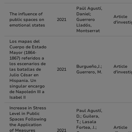
Paül Agustí,
The influence of
Daniel;
Article
public spaces on
2021
Guerrero
d'investi
emotional states
Lladós,
Montserrat
Los mapas del
Cuerpo de Estado
Mayor (1864-
1867) referidos a
los escenarios de
Burgueño,J.;
Article
las batallas de
2021
Guerrero, M.
d'investi
Julio César en
Hispania. Un
singular encargo
de Napoleón III a
Isabel II
Increase in Stress
Paul Agustí,
Level in Public
D.; Guilera,
Spaces Following
T.; Lasala
the Application
Fortea, J.;
Article
of Measures
2021