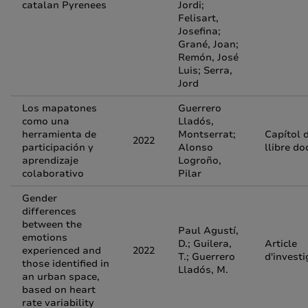
catalan Pyrenees
Jordi;
Felisart,
Josefina;
Grané, Joan;
Remón, José
Luis; Serra,
Jord
Los mapatones
Guerrero
como una
Lladós,
herramienta de
Montserrat;
Capítol 
2022
participación y
Alonso
llibre do
aprendizaje
Logroño,
colaborativo
Pilar
Gender
differences
between the
Paul Agustí,
emotions
D.; Guilera,
Article
experienced and
2022
T.; Guerrero
d'investi
those identified in
Lladós, M.
an urban space,
based on heart
rate variability