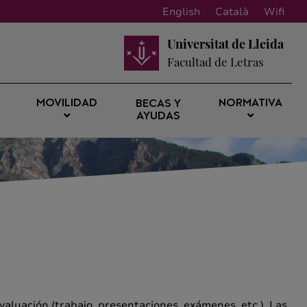
English
Català
Wifi
Universitat de Lleida
Facultad de Letras
MOVILIDAD
NORMATIVA
BECAS Y
AYUDAS
valuación (trabajo, presentaciones, exámenes, etc.). Las