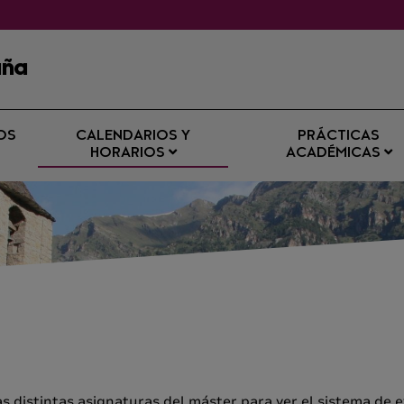
aña
OS
CALENDARIOS Y
PRÁCTICAS
HORARIOS
ACADÉMICAS
s distintas asignaturas del máster para ver el sistema de e