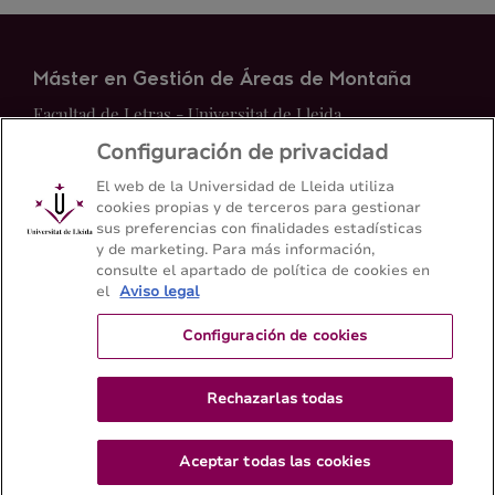
Máster en Gestión de Áreas de Montaña
Facultad de Letras - Universitat de Lleida
Configuración de privacidad
Mapa del web
Contacto
El web de la Universidad de Lleida utiliza
cookies propias y de terceros para gestionar
sus preferencias con finalidades estadísticas
+34 973 70 20 98
y de marketing. Para más información,
consulte el apartado de política de cookies en
el
Aviso legal
Configuración de cookies
Rechazarlas todas
Aceptar todas las cookies