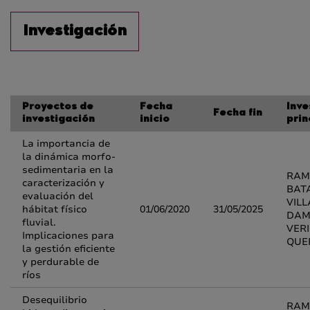
Investigación
Proyectos de
Fecha
Inve
Fecha fin
investigación
inicio
prin
La importancia de
la dinámica morfo-
sedimentaria en la
RAM
caracterización y
BAT
evaluación del
VIL
hábitat físico
01/06/2020
31/05/2025
DAM
fluvial.
VER
Implicaciones para
QUE
la gestión eficiente
y perdurable de
ríos
Desequilibrio
RAM