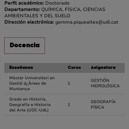
Perfil académico:
Doctorado
Departamento:
QUÍMICA, FÍSICA, CIENCIAS
AMBIENTALES Y DEL SUELO
Dirección electrónica:
gemma.piquealtes@udl.cat
Docencia
Enseñanza
Curso
Asignatura
Màster Universitari en
GESTIÓN
Gestió d¿Àrees de
1
HIDROLÓGICA
Muntanya
Grado en Historia,
GEOGRAFÍA
Geografía e Historia
1
FÍSICA
del Arte (UOC-UdL)