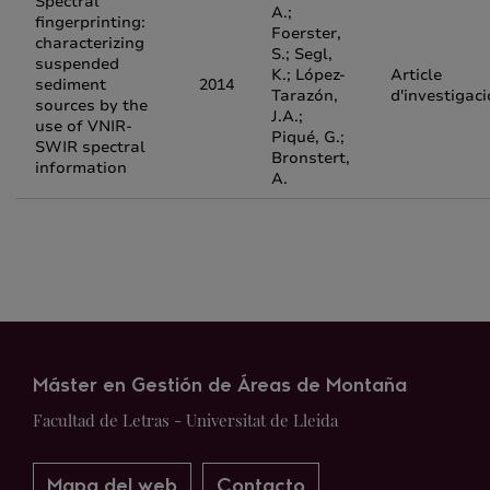
Spectral
A.;
fingerprinting:
Foerster,
characterizing
S.; Segl,
suspended
K.; López-
Article
sediment
2014
Tarazón,
d'investigaci
sources by the
J.A.;
use of VNIR-
Piqué, G.;
SWIR spectral
Bronstert,
information
A.
Máster en Gestión de Áreas de Montaña
Facultad de Letras - Universitat de Lleida
Mapa del web
Contacto