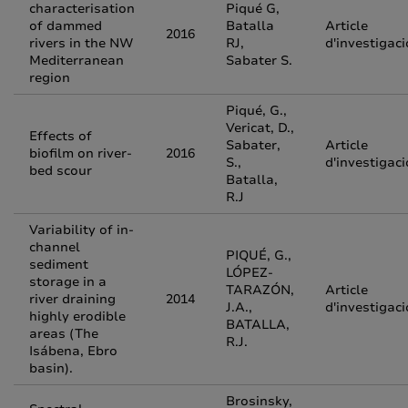
characterisation
Piqué G,
of dammed
Batalla
Article
2016
rivers in the NW
RJ,
d'investigaci
Mediterranean
Sabater S.
region
Piqué, G.,
Vericat, D.,
Effects of
Sabater,
Article
biofilm on river-
2016
S.,
d'investigaci
bed scour
Batalla,
R.J
Variability of in-
channel
PIQUÉ, G.,
sediment
LÓPEZ-
storage in a
TARAZÓN,
Article
river draining
2014
J.A.,
d'investigaci
highly erodible
BATALLA,
areas (The
R.J.
Isábena, Ebro
basin).
Brosinsky,