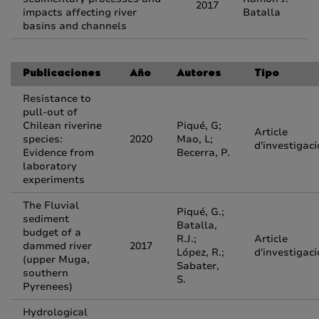
2017
impacts affecting river
Batalla
basins and channels
Publicaciones
Año
Autores
Tipo
Resistance to
pull-out of
Chilean riverine
Piqué, G;
Article
species:
2020
Mao, L;
d'investigaci
Evidence from
Becerra, P.
laboratory
experiments
The Fluvial
Piqué, G.;
sediment
Batalla,
budget of a
R.J.;
Article
dammed river
2017
López, R.;
d'investigaci
(upper Muga,
Sabater,
southern
S.
Pyrenees)
Hydrological