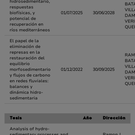
hidrosedimentario,
BAT
respuestas
VIL
biofísicas, y
01/07/2025
30/06/2028
DAM
potencial de
VER
recuperación en
QUE
ríos mediterráneos
El papel de la
eliminación de
represas en la
RAM
restauración del
BAT
equilibrio
VIL
morfosedimentario
01/12/2022
30/09/2025
DAM
y flujos de carbono
VER
en redes fluviales:
QUE
balances y
dinámica hidro-
sedimentaria
Tesis
Año
Dirección
Analysis of hydro-
sedimentary processes and
Ramon J.